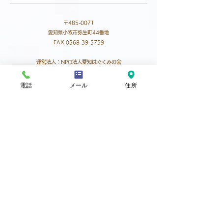
〒485-0071
愛知県小牧市弥生町44番地
FAX 0568-39-5759
​運営法人：NPO法人愛知はぐくみの会
お気軽にお問い合わせください。
電話
メール
住所
0568-39-5758
☎
お問い合わせフォーム
24時間 1名以上の職員が常駐
定休日:なし
アクセス
電車･バスの場合
元町バス停より徒歩5分。
西之島バス停より徒歩3分。
自動車の場合